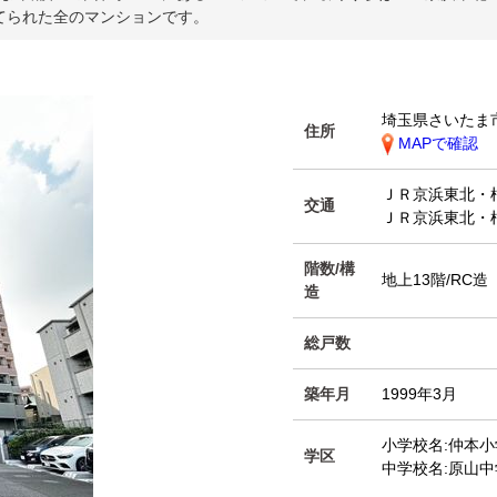
建てられた全のマンションです。
埼玉県さいたま
住所
MAPで確認
ＪＲ京浜東北・
交通
ＪＲ京浜東北・
階数/構
地上13階/RC造
造
総戸数
築年月
1999年3月
小学校名:仲本小
学区
中学校名:原山中