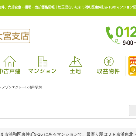
件、売却査定・相場・売却価格情報｜埼玉県さいたま市浦和区東仲町9-16のマンション
マンション
中古戸建
土地
収益物件
>
メゾンエクレーレ浦和駅前
ま市浦和区東仲町9-16 にあるマンションで、最寄り駅はＪＲ京浜東北