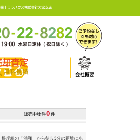
情報｜ララハウス株式会社大宮支店
売却査定
無料見積
会社概要
0
販売中物件
件
・根岸線の「浦和」から徒歩3分の距離にあ