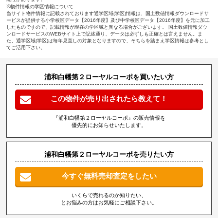
※物件情報の学区情報について
当サイト物件情報に記載されております通学区域(学区)情報は、国土数値情報ダウンロードサ
ービスが提供する小学校区データ【2016年度】及び中学校区データ【2016年度】を元に加工
したものですので、記載情報が現在の学区域と異なる場合がございます。 国土数値情報ダウ
ンロードサービスのWEBサイト上で記述通り、データは必ずしも正確とは言えません。ま
た、通学区域(学区)は毎年見直しの対象となりますので、そちらを踏まえ学区情報は参考とし
てご活用下さい。
浦和白幡第２ローヤルコーポを買いたい方
この物件が売り出されたら教えて！
『浦和白幡第２ローヤルコーポ』の販売情報を
優先的にお知らせいたします。
浦和白幡第２ローヤルコーポを売りたい方
今すぐ無料売却査定をしたい
いくらで売れるのか知りたい、
とお悩みの方はお気軽にご相談下さい。