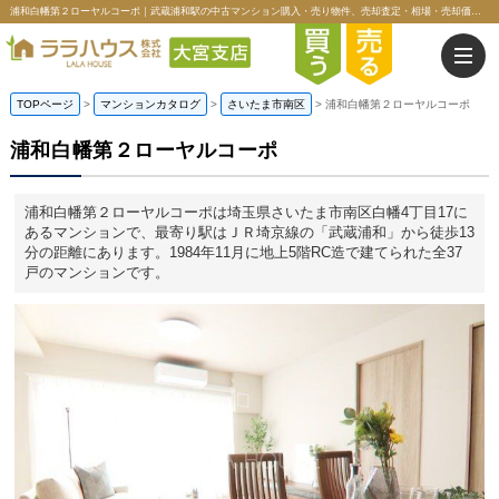
浦和白幡第２ローヤルコーポ｜武蔵浦和駅の中古マンション購入・売り物件、売却査定・相場・売却価格情報｜埼玉県さいたま市南区白幡4丁目のマンション情報｜ララハウス株式会社大宮支店
TOPページ
>
マンションカタログ
>
さいたま市南区
>
浦和白幡第２ローヤルコーポ
浦和白幡第２ローヤルコーポ
浦和白幡第２ローヤルコーポは埼玉県さいたま市南区白幡4丁目17に
あるマンションで、最寄り駅はＪＲ埼京線の「武蔵浦和」から徒歩13
分の距離にあります。1984年11月に地上5階RC造で建てられた全37
戸のマンションです。