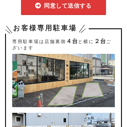
同意して送信する
お客様専用駐車場
４台
２台
専用駐車場は店舗裏側
と横に
ご
ざいます