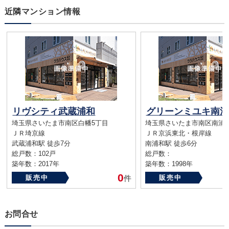
近隣マンション情報
リヴシティ武蔵浦和
グリーンミユキ南浦
埼玉県さいたま市南区白幡5丁目
埼玉県さいたま市南区南浦
ＪＲ埼京線
ＪＲ京浜東北・根岸線
武蔵浦和駅 徒歩7分
南浦和駅 徒歩6分
総戸数：102戸
総戸数：
築年数：2017年
築年数：1998年
0
販売中
件
販売中
お問合せ