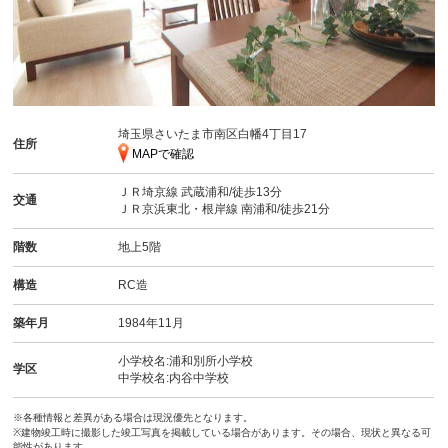
埼玉県さいたま市南区白幡4丁目17
住所
MAPで確認
ＪＲ埼京線
武蔵浦和
/徒歩13分
交通
ＪＲ京浜東北・根岸線
南浦和
/徒歩21分
階数
地上5階
構造
RC造
築年月
1984年11月
小学校名:浦和別所小学校
学区
中学校名:内谷中学校
※各種情報と差異がある場合は現況優先となります。
※建物竣工時に撮影した竣工写真を掲載している場合があります。その場合、現状と異なる可
能性があります。