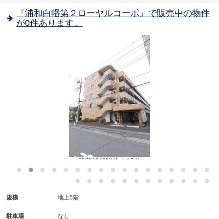
『浦和白幡第２ローヤルコーポ』で販売中の物件
が0件あります。
武蔵浦和駅徒歩13分
規模
地上5階
駐車場
なし