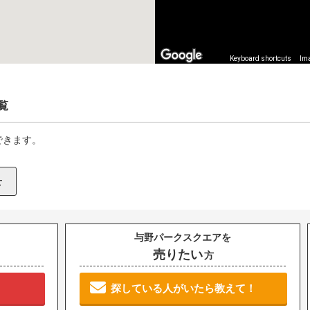
Keyboard shortcuts
Ima
覧
できます。
与野パークスクエアを
売りたい
方
探している人がいたら教えて！