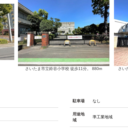
さいたま市立鈴谷小学校 徒歩11分。 880m
さい
駐車場
なし
用途地
準工業地域
域