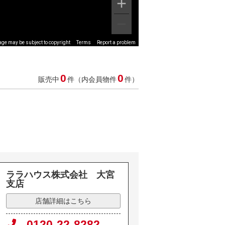
ge may be subject to copyright
Terms
Report a problem
0
0
販売中
件（内会員物件
件）
ララハウス株式会社 大宮
支店
店舗詳細はこちら
0120-22-8282