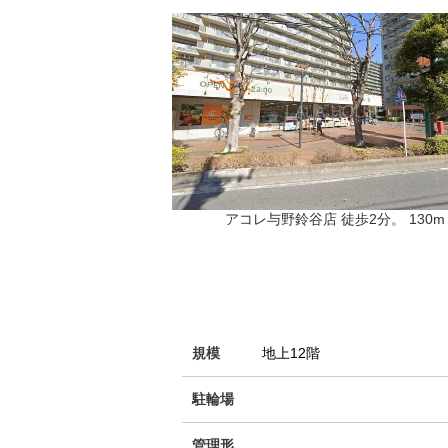
アコレ与野鈴谷店 徒歩2分。 130m
規模
地上12階
駐輪場
管理形