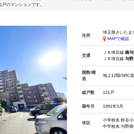
31戸のマンションです。
埼玉県さいたま
住所
MAPで確認
ＪＲ埼京線
南与
交通
ＪＲ埼京線
与野
階数/構
地上12階/SRC
造
総戸数
131戸
築年月
1991年3月
小学校名:鈴谷小
学区
中学校名:与野