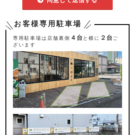
同意して送信する
お客様専用駐車場
４台
２台
専用駐車場は店舗裏側
と横に
ご
ざいます