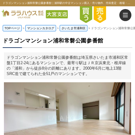
ドラゴンマンション浦和常磐公園参番館｜浦和駅の中古マンション購入・売り物件、売却査定・相場・売却価格情報｜埼玉県さいたま市浦和区常盤1丁目のマンション情報｜ララハウス株式会社大宮支店
TOPページ
>
マンションカタログ
>
さいたま市浦和区
>
ドラゴンマンション浦和常磐公
ドラゴンマンション浦和常磐公園参番館
ドラゴンマンション浦和常磐公園参番館は埼玉県さいたま市浦和区常
盤1丁目2-24にあるマンションで、最寄り駅はＪＲ京浜東北・根岸線
の「浦和」から徒歩8分の距離にあります。2000年6月に地上13階
SRC造で建てられた全51戸のマンションです。