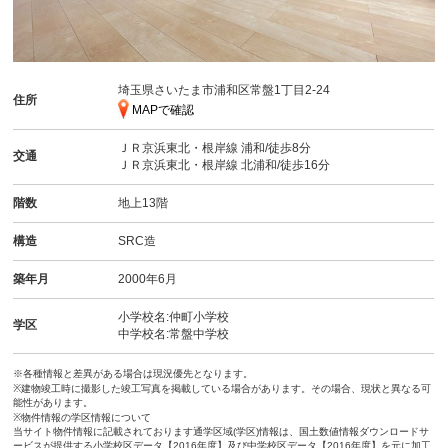
埼玉県さいたま市浦和区常盤1丁目2-24
住所
MAPで確認
ＪＲ京浜東北・根岸線
浦和
/徒歩8分
交通
ＪＲ京浜東北・根岸線
北浦和
/徒歩16分
階数
地上13階
構造
SRC造
築年月
2000年6月
小学校名:仲町小学校
学区
中学校名:常盤中学校
※各種情報と差異がある場合は現況優先となります。
※建物竣工時に撮影した竣工写真を掲載している場合があります。その場合、現状と異なる可
能性があります。
※物件情報の学区情報について
当サイト物件情報に記載されております通学区域(学区)情報は、国土数値情報ダウンロードサ
ービスが提供する小学校区データ【2016年度】及び中学校区データ【2016年度】を元に加工