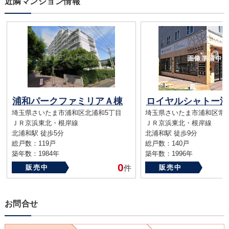
近隣マンション情報
浦和パークファミリアＡ棟
ロイヤルシャトー浦
埼玉県さいたま市浦和区北浦和5丁目
埼玉県さいたま市浦和区常盤
ＪＲ京浜東北・根岸線
ＪＲ京浜東北・根岸線
北浦和駅 徒歩5分
北浦和駅 徒歩9分
総戸数：119戸
総戸数：140戸
築年数：1984年
築年数：1996年
0
販売中
件
販売中
お問合せ