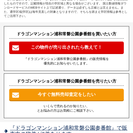
したものですので、記載情報が現在の学区域と異なる場合がございます。 国土数値情報ダウ
ンロードサービスのWEBサイト上で記述通り、データは必ずしも正確とは言えません。ま
た、通学区域(学区)は毎年見直しの対象となりますので、そちらを踏まえ学区情報は参考とし
てご活用下さい。
ドラゴンマンション浦和常磐公園参番館を買いたい方
この物件が売り出されたら教えて！
『ドラゴンマンション浦和常磐公園参番館』の販売情報を
優先的にお知らせいたします。
ドラゴンマンション浦和常磐公園参番館を売りたい方
今すぐ無料売却査定をしたい
いくらで売れるのか知りたい、
とお悩みの方はお気軽にご相談下さい。
『ドラゴンマンション浦和常磐公園参番館』で販