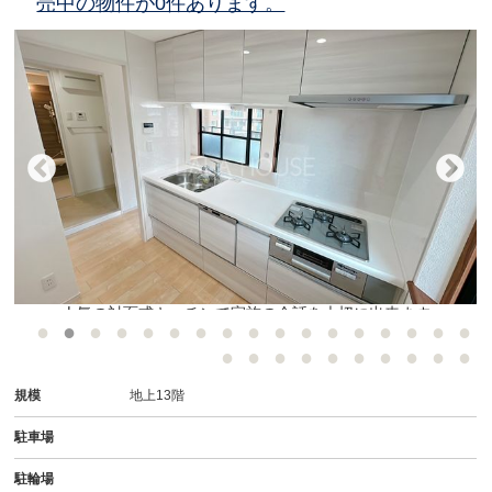
売中の物件が0件あります。
ま
人気の対面式キッチンで家族の会話を大切に出来ます
規模
地上13階
駐車場
駐輪場