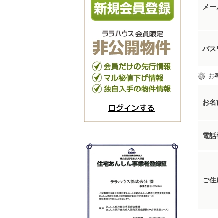
メー
パス
お
お名
ログインする
電話
ご住