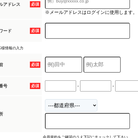
ルアドレス
必須
※メールアドレスはログインに使用します。
ワード
必須
客様情報の入力
前
必須
-
-
番号
必須
所
会員規約をご確認のうえ下記にチェックして下さい。