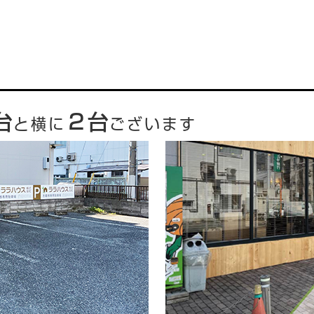
台
２台
と横に
ございます